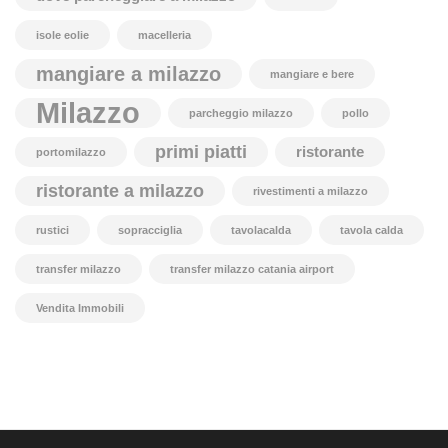
isole eolie
macelleria
mangiare a milazzo
mangiare e bere
Milazzo
parcheggio milazzo
pollo
primi piatti
ristorante
portomilazzo
ristorante a milazzo
rivestimenti a milazzo
rustici
sopracciglia
tavolacalda
tavola calda
transfer milazzo
transfer milazzo catania airport
Vendita Immobili