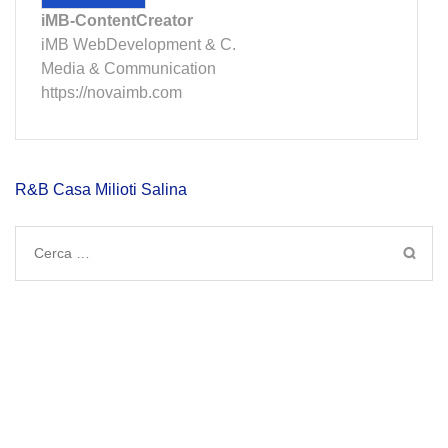
iMB-ContentCreator
iMB WebDevelopment & C.
Media & Communication
https://novaimb.com
Navigazione
R&B Casa Milioti Salina
articoli
Ricerca
per: