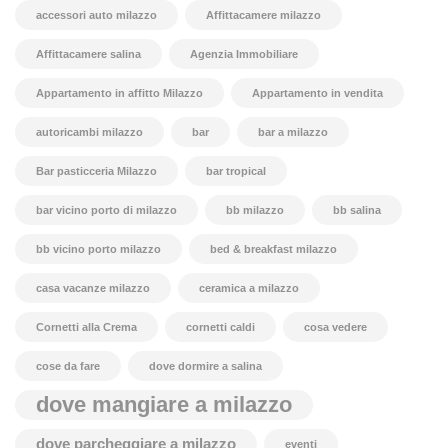
accessori auto milazzo
Affittacamere milazzo
Affittacamere salina
Agenzia Immobiliare
Appartamento in affitto Milazzo
Appartamento in vendita
autoricambi milazzo
bar
bar a milazzo
Bar pasticceria Milazzo
bar tropical
bar vicino porto di milazzo
bb milazzo
bb salina
bb vicino porto milazzo
bed & breakfast milazzo
casa vacanze milazzo
ceramica a milazzo
Cornetti alla Crema
cornetti caldi
cosa vedere
cose da fare
dove dormire a salina
dove mangiare a milazzo
dove parcheggiare a milazzo
eventi