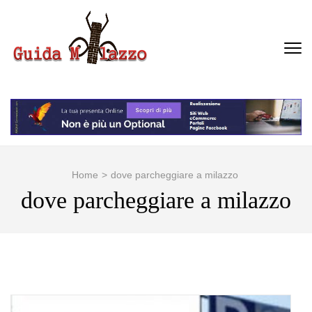
Passa
al
contenuto
GUIDA MILAZZO
La Vera Guida per Milazzo e
(premi
Dintorni
invio)
Home
>
dove parcheggiare a milazzo
dove parcheggiare a milazzo