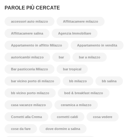
PAROLE PIÙ CERCATE
accessori auto milazzo
Affittacamere milazzo
Affittacamere salina
Agenzia Immobiliare
Appartamento in affitto Milazzo
Appartamento in vendita
autoricambi milazzo
bar
bar a milazzo
Bar pasticceria Milazzo
bar tropical
bar vicino porto di milazzo
bb milazzo
bb salina
bb vicino porto milazzo
bed & breakfast milazzo
casa vacanze milazzo
ceramica a milazzo
Cornetti alla Crema
cornetti caldi
cosa vedere
cose da fare
dove dormire a salina