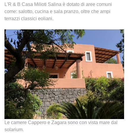
L’R & B Casa Milioti Salina è dotato di aree comuni
come: salotto, cucina e sala pranzo, oltre che ampi
terrazzi classici eoliani.
Le camere Cappero e Zagara sono con vista mare dal
solarium.