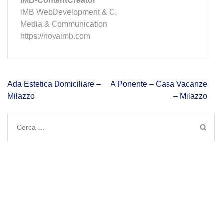
iMB-ContentCreator
iMB WebDevelopment & C.
Media & Communication
https://novaimb.com
Navigazione
Ada Estetica Domiciliare –
A Ponente – Casa Vacanze
articoli
Milazzo
– Milazzo
Ricerca
per: