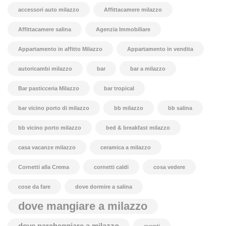
accessori auto milazzo
Affittacamere milazzo
Affittacamere salina
Agenzia Immobiliare
Appartamento in affitto Milazzo
Appartamento in vendita
autoricambi milazzo
bar
bar a milazzo
Bar pasticceria Milazzo
bar tropical
bar vicino porto di milazzo
bb milazzo
bb salina
bb vicino porto milazzo
bed & breakfast milazzo
casa vacanze milazzo
ceramica a milazzo
Cornetti alla Crema
cornetti caldi
cosa vedere
cose da fare
dove dormire a salina
dove mangiare a milazzo
dove parcheggiare a milazzo