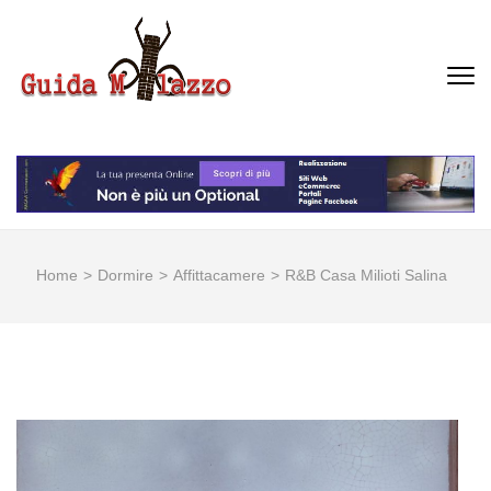
Passa
al
contenuto
GUIDA MILAZZO
La Vera Guida per Milazzo e
(premi
Dintorni
invio)
Home
>
Dormire
>
Affittacamere
>
R&B Casa Milioti Salina