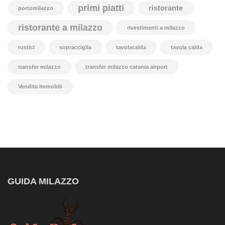
primi piatti
ristorante
portomilazzo
ristorante a milazzo
rivestimenti a milazzo
rustici
sopracciglia
tavolacalda
tavola calda
transfer milazzo
transfer milazzo catania airport
Vendita Immobili
GUIDA MILAZZO