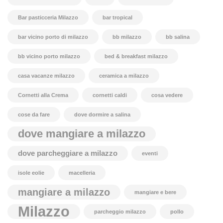
Bar pasticceria Milazzo
bar tropical
bar vicino porto di milazzo
bb milazzo
bb salina
bb vicino porto milazzo
bed & breakfast milazzo
casa vacanze milazzo
ceramica a milazzo
Cornetti alla Crema
cornetti caldi
cosa vedere
cose da fare
dove dormire a salina
dove mangiare a milazzo
dove parcheggiare a milazzo
eventi
isole eolie
macelleria
mangiare a milazzo
mangiare e bere
Milazzo
parcheggio milazzo
pollo