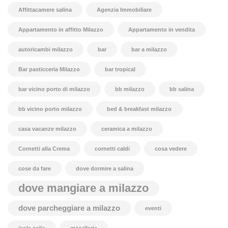
Affittacamere salina
Agenzia Immobiliare
Appartamento in affitto Milazzo
Appartamento in vendita
autoricambi milazzo
bar
bar a milazzo
Bar pasticceria Milazzo
bar tropical
bar vicino porto di milazzo
bb milazzo
bb salina
bb vicino porto milazzo
bed & breakfast milazzo
casa vacanze milazzo
ceramica a milazzo
Cornetti alla Crema
cornetti caldi
cosa vedere
cose da fare
dove dormire a salina
dove mangiare a milazzo
dove parcheggiare a milazzo
eventi