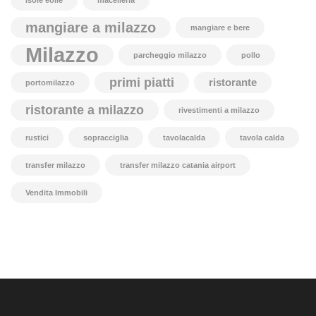
isole eolie
macelleria
mangiare a milazzo
mangiare e bere
Milazzo
parcheggio milazzo
pollo
primi piatti
ristorante
portomilazzo
ristorante a milazzo
rivestimenti a milazzo
rustici
sopracciglia
tavolacalda
tavola calda
transfer milazzo
transfer milazzo catania airport
Vendita Immobili