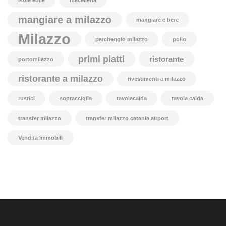
isole eolie
macelleria
mangiare a milazzo
mangiare e bere
Milazzo
parcheggio milazzo
pollo
primi piatti
ristorante
portomilazzo
ristorante a milazzo
rivestimenti a milazzo
rustici
sopracciglia
tavolacalda
tavola calda
transfer milazzo
transfer milazzo catania airport
Vendita Immobili