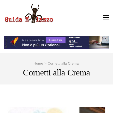
Passa
al
contenuto
GUIDA MILAZZO
La Vera Guida per Milazzo e
(premi
Dintorni
invio)
Home
>
Cornetti alla Crema
Cornetti alla Crema