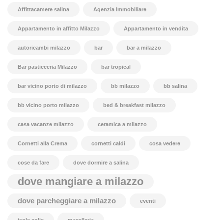
Affittacamere salina
Agenzia Immobiliare
Appartamento in affitto Milazzo
Appartamento in vendita
autoricambi milazzo
bar
bar a milazzo
Bar pasticceria Milazzo
bar tropical
bar vicino porto di milazzo
bb milazzo
bb salina
bb vicino porto milazzo
bed & breakfast milazzo
casa vacanze milazzo
ceramica a milazzo
Cornetti alla Crema
cornetti caldi
cosa vedere
cose da fare
dove dormire a salina
dove mangiare a milazzo
dove parcheggiare a milazzo
eventi