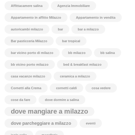
Affittacamere salina
Agenzia Immobiliare
Appartamento in affitto Milazzo
Appartamento in vendita
autoricambi milazzo
bar
bar a milazzo
Bar pasticceria Milazzo
bar tropical
bar vicino porto di milazzo
bb milazzo
bb salina
bb vicino porto milazzo
bed & breakfast milazzo
casa vacanze milazzo
ceramica a milazzo
Cornetti alla Crema
cornetti caldi
cosa vedere
cose da fare
dove dormire a salina
dove mangiare a milazzo
dove parcheggiare a milazzo
eventi