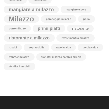
isole eolie
macelleria
mangiare a milazzo
mangiare e bere
Milazzo
parcheggio milazzo
pollo
primi piatti
ristorante
portomilazzo
ristorante a milazzo
rivestimenti a milazzo
rustici
sopracciglia
tavolacalda
tavola calda
transfer milazzo
transfer milazzo catania airport
Vendita Immobili