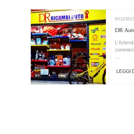
07/12/2017
DR Aut
L’Aziend
commerci
…
LEGGI D