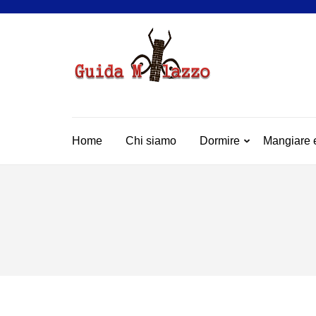
Passa
al
contenuto
(premi
GUIDA
La Vera Guida per Mil
invio)
Home
Chi siamo
Dormire
Mangiare 