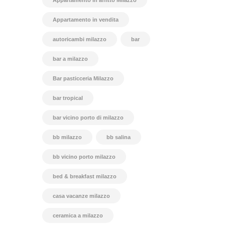
Appartamento in affitto Milazzo
Appartamento in vendita
autoricambi milazzo
bar
bar a milazzo
Bar pasticceria Milazzo
bar tropical
bar vicino porto di milazzo
bb milazzo
bb salina
bb vicino porto milazzo
bed & breakfast milazzo
casa vacanze milazzo
ceramica a milazzo