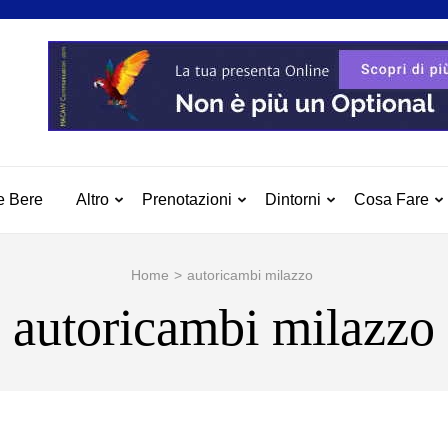
 MILAZZO
azzo e Dintorni
e Bere
Altro
Prenotazioni
Dintorni
Cosa Fare
Home
>
autoricambi milazzo
autoricambi milazzo