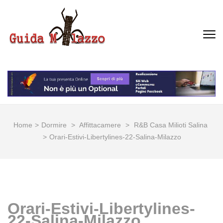
Passa
al
contenuto
GUIDA MILAZZO
La Vera Guida per Milazzo e
(premi
Dintorni
invio)
Home
>
Dormire
>
Affittacamere
>
R&B Casa Milioti Salina
>
Orari-Estivi-Libertylines-22-Salina-Milazzo
Orari-Estivi-Libertylines-
22-Salina-Milazzo