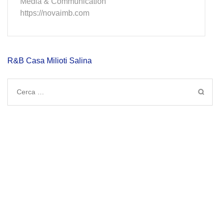
Media & Communication
https://novaimb.com
Navigazione
R&B Casa Milioti Salina
articoli
Ricerca
per: