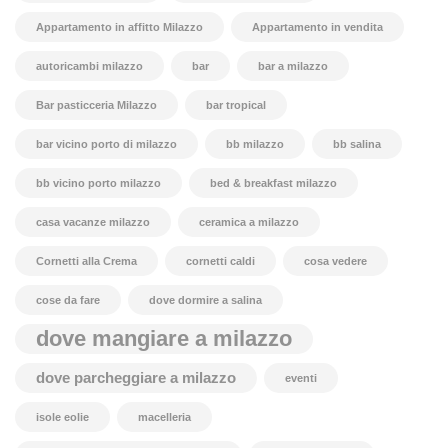
Appartamento in affitto Milazzo
Appartamento in vendita
autoricambi milazzo
bar
bar a milazzo
Bar pasticceria Milazzo
bar tropical
bar vicino porto di milazzo
bb milazzo
bb salina
bb vicino porto milazzo
bed & breakfast milazzo
casa vacanze milazzo
ceramica a milazzo
Cornetti alla Crema
cornetti caldi
cosa vedere
cose da fare
dove dormire a salina
dove mangiare a milazzo
dove parcheggiare a milazzo
eventi
isole eolie
macelleria