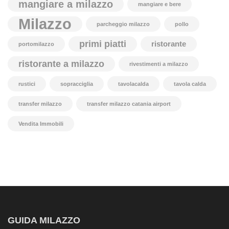
mangiare a milazzo
mangiare e bere
Milazzo
parcheggio milazzo
pollo
primi piatti
ristorante
portomilazzo
ristorante a milazzo
rivestimenti a milazzo
rustici
sopracciglia
tavolacalda
tavola calda
transfer milazzo
transfer milazzo catania airport
Vendita Immobili
GUIDA MILAZZO