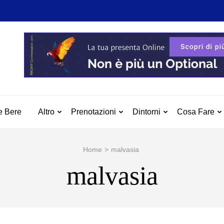
 MILAZZO
azzo e Dintorni
e Bere
Altro
Prenotazioni
Dintorni
Cosa Fare
Home
>
malvasia
malvasia