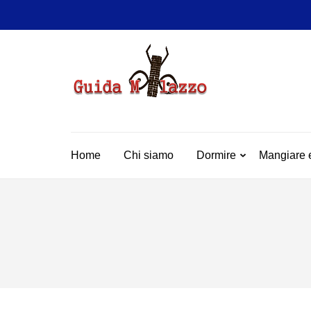
Passa
al
contenuto
(premi
invio)
GUIDA
La Vera Guida per Mil
Home
Chi siamo
Dormire
Mangiare 