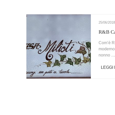
25/06/2018
R&B Cas
Com’è R&
moderno, 
nonno 
LEGGI 