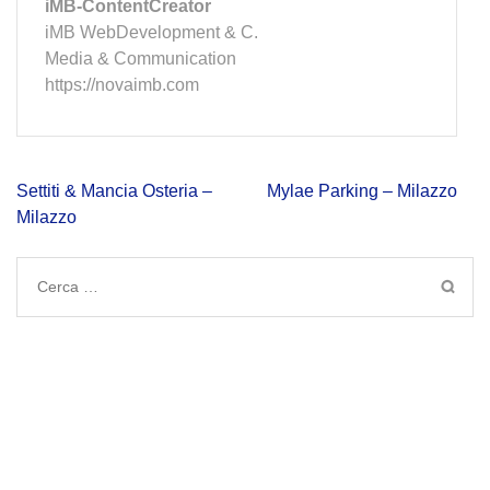
iMB-ContentCreator
iMB WebDevelopment & C.
Media & Communication
https://novaimb.com
Navigazione
Settiti & Mancia Osteria –
Mylae Parking – Milazzo
articoli
Milazzo
Ricerca
per: