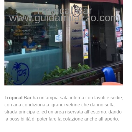
Tropical Bar
www.guidamilazzo.com
Tropical Bar
ha un’ampia sala interna con tavoli e sedie,
con aria condizionata, grandi vetrine che danno sulla
strada principale, ed un area riservata all’esterno, dando
la possibilità di poter fare la colazione anche all’aperto.