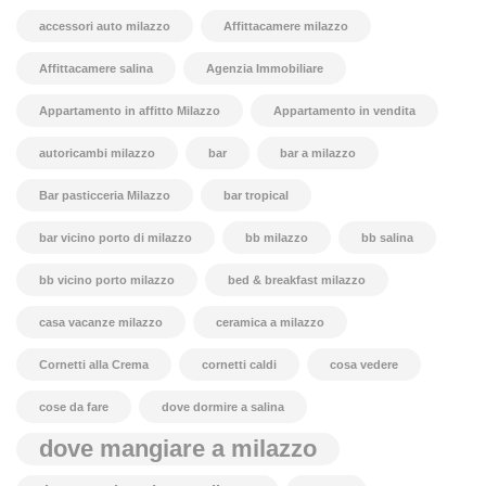
accessori auto milazzo
Affittacamere milazzo
Affittacamere salina
Agenzia Immobiliare
Appartamento in affitto Milazzo
Appartamento in vendita
autoricambi milazzo
bar
bar a milazzo
Bar pasticceria Milazzo
bar tropical
bar vicino porto di milazzo
bb milazzo
bb salina
bb vicino porto milazzo
bed & breakfast milazzo
casa vacanze milazzo
ceramica a milazzo
Cornetti alla Crema
cornetti caldi
cosa vedere
cose da fare
dove dormire a salina
dove mangiare a milazzo