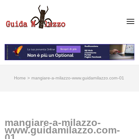
Passa
al
contenuto
GUIDA MILAZZO
La Vera Guida per Milazzo e
(premi
Dintorni
invio)
Home
>
mangiare-a-milazzo-www.guidamilazzo.com-01
mangiare-a-milazzo-
www.guidamilazzo.com-
01