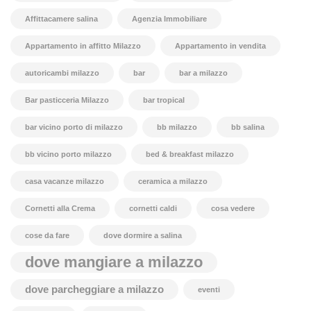
Affittacamere salina
Agenzia Immobiliare
Appartamento in affitto Milazzo
Appartamento in vendita
autoricambi milazzo
bar
bar a milazzo
Bar pasticceria Milazzo
bar tropical
bar vicino porto di milazzo
bb milazzo
bb salina
bb vicino porto milazzo
bed & breakfast milazzo
casa vacanze milazzo
ceramica a milazzo
Cornetti alla Crema
cornetti caldi
cosa vedere
cose da fare
dove dormire a salina
dove mangiare a milazzo
dove parcheggiare a milazzo
eventi