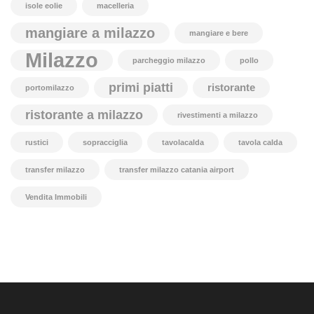
isole eolie
macelleria
mangiare a milazzo
mangiare e bere
Milazzo
parcheggio milazzo
pollo
primi piatti
ristorante
portomilazzo
ristorante a milazzo
rivestimenti a milazzo
rustici
sopracciglia
tavolacalda
tavola calda
transfer milazzo
transfer milazzo catania airport
Vendita Immobili