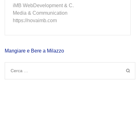
iMB WebDevelopment & C.
Media & Communication
https://novaimb.com
Navigazione
Mangiare e Bere a Milazzo
articoli
Ricerca
per: