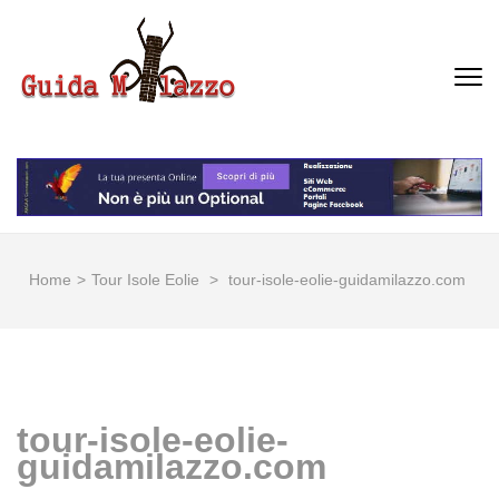
Passa
al
contenuto
GUIDA MILAZZO
La Vera Guida per Milazzo e
(premi
Dintorni
invio)
Home
>
Tour Isole Eolie
>
tour-isole-eolie-guidamilazzo.com
tour-isole-eolie-
guidamilazzo.com