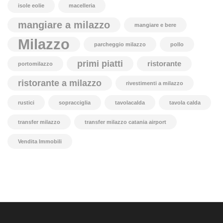
isole eolie
macelleria
mangiare a milazzo
mangiare e bere
Milazzo
parcheggio milazzo
pollo
primi piatti
ristorante
portomilazzo
ristorante a milazzo
rivestimenti a milazzo
rustici
sopracciglia
tavolacalda
tavola calda
transfer milazzo
transfer milazzo catania airport
Vendita Immobili