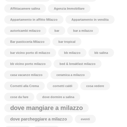
Affittacamere salina
Agenzia Immobiliare
Appartamento in affitto Milazzo
Appartamento in vendita
autoricambi milazzo
bar
bar a milazzo
Bar pasticceria Milazzo
bar tropical
bar vicino porto di milazzo
bb milazzo
bb salina
bb vicino porto milazzo
bed & breakfast milazzo
casa vacanze milazzo
ceramica a milazzo
Cornetti alla Crema
cornetti caldi
cosa vedere
cose da fare
dove dormire a salina
dove mangiare a milazzo
dove parcheggiare a milazzo
eventi