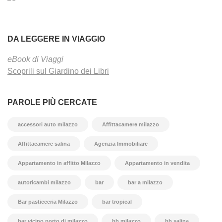
DA LEGGERE IN VIAGGIO
eBook di Viaggi
Scoprili sul Giardino dei Libri
PAROLE PIÙ CERCATE
accessori auto milazzo
Affittacamere milazzo
Affittacamere salina
Agenzia Immobiliare
Appartamento in affitto Milazzo
Appartamento in vendita
autoricambi milazzo
bar
bar a milazzo
Bar pasticceria Milazzo
bar tropical
bar vicino porto di milazzo
bb milazzo
bb salina