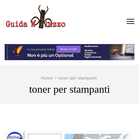
Passa
al
contenuto
GUIDA MILAZZO
La Vera Guida per Milazzo e
(premi
Dintorni
invio)
Home
>
toner per stampanti
toner per stampanti