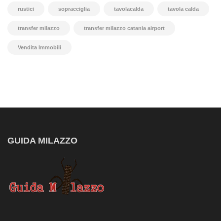
rustici
sopracciglia
tavolacalda
tavola calda
transfer milazzo
transfer milazzo catania airport
Vendita Immobili
GUIDA MILAZZO