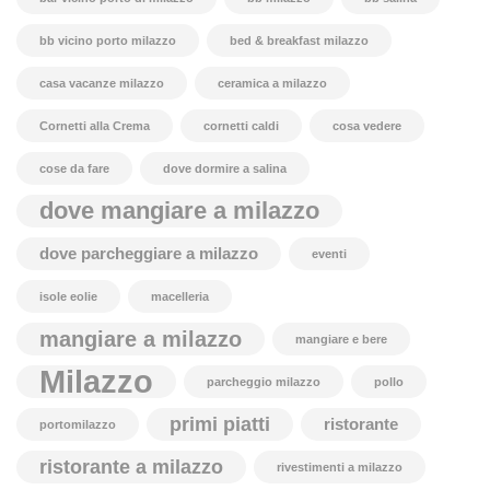
bb vicino porto milazzo
bed & breakfast milazzo
casa vacanze milazzo
ceramica a milazzo
Cornetti alla Crema
cornetti caldi
cosa vedere
cose da fare
dove dormire a salina
dove mangiare a milazzo
dove parcheggiare a milazzo
eventi
isole eolie
macelleria
mangiare a milazzo
mangiare e bere
Milazzo
parcheggio milazzo
pollo
primi piatti
ristorante
portomilazzo
ristorante a milazzo
rivestimenti a milazzo