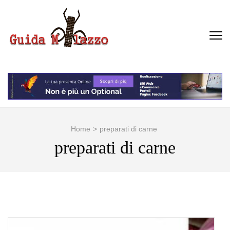
Passa
al
contenuto
GUIDA MILAZZO
La Vera Guida per Milazzo e
(premi
Dintorni
invio)
Home
>
preparati di carne
preparati di carne