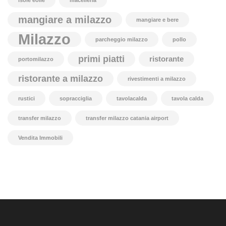
isole eolie
macelleria
mangiare a milazzo
mangiare e bere
Milazzo
parcheggio milazzo
pollo
primi piatti
ristorante
portomilazzo
ristorante a milazzo
rivestimenti a milazzo
rustici
sopracciglia
tavolacalda
tavola calda
transfer milazzo
transfer milazzo catania airport
Vendita Immobili