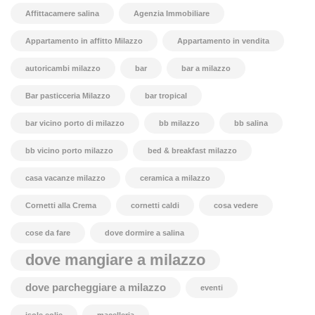
Affittacamere salina
Agenzia Immobiliare
Appartamento in affitto Milazzo
Appartamento in vendita
autoricambi milazzo
bar
bar a milazzo
Bar pasticceria Milazzo
bar tropical
bar vicino porto di milazzo
bb milazzo
bb salina
bb vicino porto milazzo
bed & breakfast milazzo
casa vacanze milazzo
ceramica a milazzo
Cornetti alla Crema
cornetti caldi
cosa vedere
cose da fare
dove dormire a salina
dove mangiare a milazzo
dove parcheggiare a milazzo
eventi