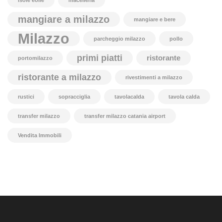
isole eolie
macelleria
mangiare a milazzo
mangiare e bere
Milazzo
parcheggio milazzo
pollo
primi piatti
ristorante
portomilazzo
ristorante a milazzo
rivestimenti a milazzo
rustici
sopracciglia
tavolacalda
tavola calda
transfer milazzo
transfer milazzo catania airport
Vendita Immobili