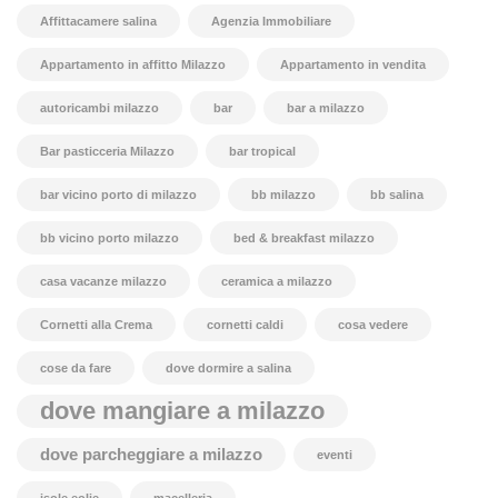
Affittacamere salina
Agenzia Immobiliare
Appartamento in affitto Milazzo
Appartamento in vendita
autoricambi milazzo
bar
bar a milazzo
Bar pasticceria Milazzo
bar tropical
bar vicino porto di milazzo
bb milazzo
bb salina
bb vicino porto milazzo
bed & breakfast milazzo
casa vacanze milazzo
ceramica a milazzo
Cornetti alla Crema
cornetti caldi
cosa vedere
cose da fare
dove dormire a salina
dove mangiare a milazzo
dove parcheggiare a milazzo
eventi