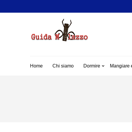
Passa
al
contenuto
(premi
invio)
GUIDA
La Vera Guida per Mil
Home
Chi siamo
Dormire
Mangiare 