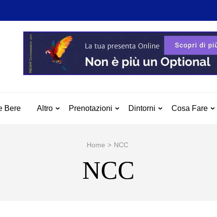
 MILAZZO
azzo e Dintorni
e Bere
Altro
Prenotazioni
Dintorni
Cosa Fare
Home
>
NCC
NCC