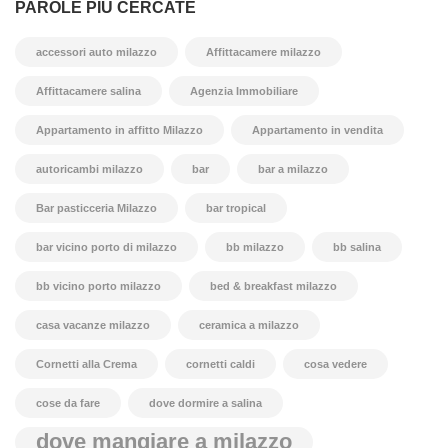
PAROLE PIÙ CERCATE
accessori auto milazzo
Affittacamere milazzo
Affittacamere salina
Agenzia Immobiliare
Appartamento in affitto Milazzo
Appartamento in vendita
autoricambi milazzo
bar
bar a milazzo
Bar pasticceria Milazzo
bar tropical
bar vicino porto di milazzo
bb milazzo
bb salina
bb vicino porto milazzo
bed & breakfast milazzo
casa vacanze milazzo
ceramica a milazzo
Cornetti alla Crema
cornetti caldi
cosa vedere
cose da fare
dove dormire a salina
dove mangiare a milazzo