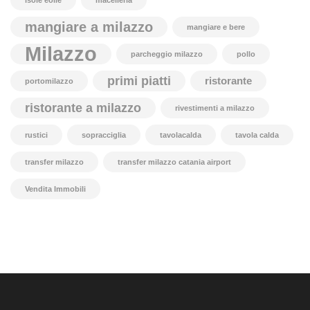
isole eolie
macelleria
mangiare a milazzo
mangiare e bere
Milazzo
parcheggio milazzo
pollo
primi piatti
ristorante
portomilazzo
ristorante a milazzo
rivestimenti a milazzo
rustici
sopracciglia
tavolacalda
tavola calda
transfer milazzo
transfer milazzo catania airport
Vendita Immobili