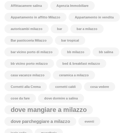
Affittacamere salina
Agenzia Immobiliare
Appartamento in affitto Milazzo
Appartamento in vendita
autoricambi milazzo
bar
bar a milazzo
Bar pasticceria Milazzo
bar tropical
bar vicino porto di milazzo
bb milazzo
bb salina
bb vicino porto milazzo
bed & breakfast milazzo
casa vacanze milazzo
ceramica a milazzo
Cornetti alla Crema
cornetti caldi
cosa vedere
cose da fare
dove dormire a salina
dove mangiare a milazzo
dove parcheggiare a milazzo
eventi