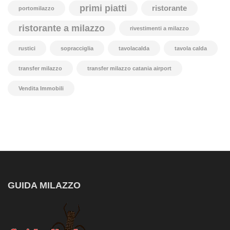
primi piatti
ristorante
portomilazzo
ristorante a milazzo
rivestimenti a milazzo
rustici
sopracciglia
tavolacalda
tavola calda
transfer milazzo
transfer milazzo catania airport
Vendita Immobili
GUIDA MILAZZO