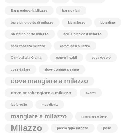
Bar pasticceria Milazzo
bar tropical
bar vicino porto di milazzo
bb milazzo
bb salina
bb vicino porto milazzo
bed & breakfast milazzo
casa vacanze milazzo
ceramica a milazzo
Cornetti alla Crema
cornetti caldi
cosa vedere
cose da fare
dove dormire a salina
dove mangiare a milazzo
dove parcheggiare a milazzo
eventi
isole eolie
macelleria
mangiare a milazzo
mangiare e bere
Milazzo
parcheggio milazzo
pollo