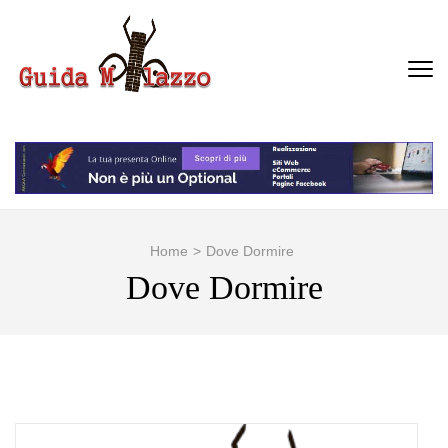
Passa
al
contenuto
GUIDA MILAZZO
La Vera Guida per Milazzo e
(premi
Dintorni
invio)
Home
>
Dove Dormire
Dove Dormire