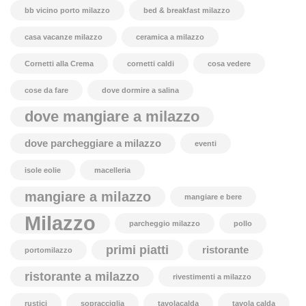
bb vicino porto milazzo
bed & breakfast milazzo
casa vacanze milazzo
ceramica a milazzo
Cornetti alla Crema
cornetti caldi
cosa vedere
cose da fare
dove dormire a salina
dove mangiare a milazzo
dove parcheggiare a milazzo
eventi
isole eolie
macelleria
mangiare a milazzo
mangiare e bere
Milazzo
parcheggio milazzo
pollo
primi piatti
ristorante
portomilazzo
ristorante a milazzo
rivestimenti a milazzo
rustici
sopracciglia
tavolacalda
tavola calda