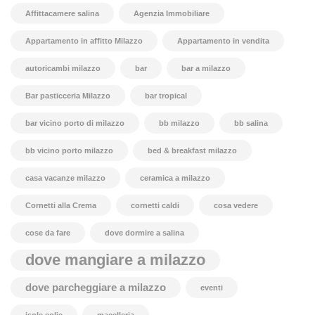
Affittacamere salina
Agenzia Immobiliare
Appartamento in affitto Milazzo
Appartamento in vendita
autoricambi milazzo
bar
bar a milazzo
Bar pasticceria Milazzo
bar tropical
bar vicino porto di milazzo
bb milazzo
bb salina
bb vicino porto milazzo
bed & breakfast milazzo
casa vacanze milazzo
ceramica a milazzo
Cornetti alla Crema
cornetti caldi
cosa vedere
cose da fare
dove dormire a salina
dove mangiare a milazzo
dove parcheggiare a milazzo
eventi