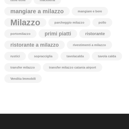
isole eolie
macelleria
mangiare a milazzo
mangiare e bere
Milazzo
parcheggio milazzo
pollo
primi piatti
ristorante
portomilazzo
ristorante a milazzo
rivestimenti a milazzo
rustici
sopracciglia
tavolacalda
tavola calda
transfer milazzo
transfer milazzo catania airport
Vendita Immobili