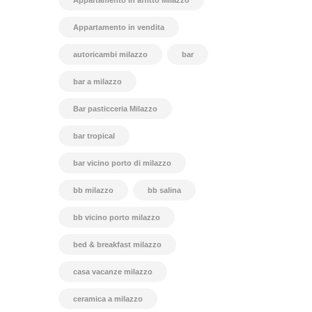
Appartamento in affitto Milazzo
Appartamento in vendita
autoricambi milazzo
bar
bar a milazzo
Bar pasticceria Milazzo
bar tropical
bar vicino porto di milazzo
bb milazzo
bb salina
bb vicino porto milazzo
bed & breakfast milazzo
casa vacanze milazzo
ceramica a milazzo