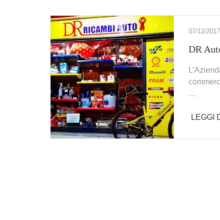
07/12/2017
DR Aut
L’Aziend
commerci
…
LEGGI D