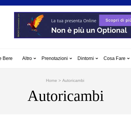
 MILAZZO
azzo e Dintorni
e Bere
Altro
Prenotazioni
Dintorni
Cosa Fare
Home
>
Autoricambi
Autoricambi