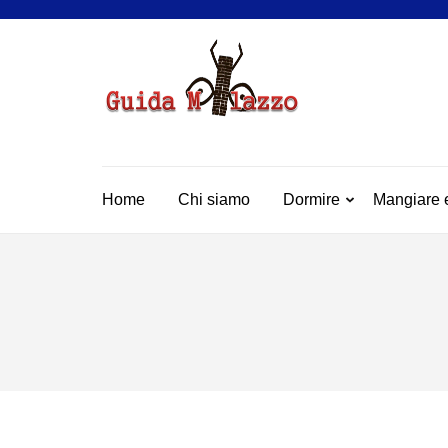
Passa
al
contenuto
(premi
GUIDA
La Vera Guida per Mil
invio)
Home
Chi siamo
Dormire
Mangiare 