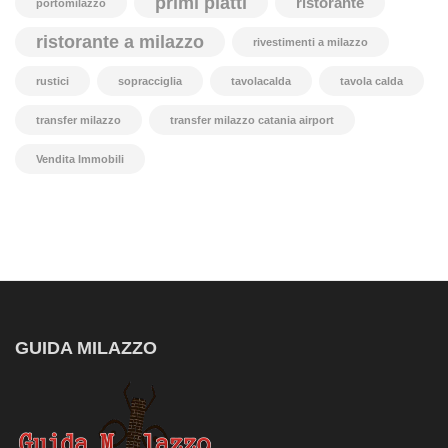
primi piatti
ristorante
portomilazzo
ristorante a milazzo
rivestimenti a milazzo
rustici
sopracciglia
tavolacalda
tavola calda
transfer milazzo
transfer milazzo catania airport
Vendita Immobili
GUIDA MILAZZO