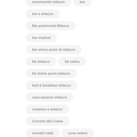
autoricambi milazzo
bar
bar a milazzo
Bar pasticceria Milazzo
bar tropical
bar vicino porto di milazzo
bb milazzo
bb salina
bb vicino porto milazzo
bed & breakfast milazzo
casa vacanze milazzo
ceramica a milazzo
Cornetti alla Crema
cornetti caldi
cosa vedere