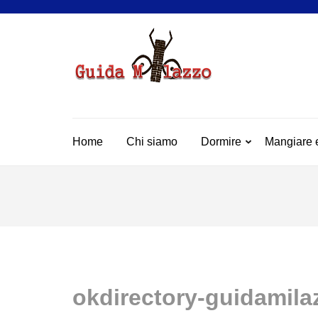
Passa
al
contenuto
(premi
GUIDA
La Vera Guida per Mil
invio)
Home
Chi siamo
Dormire
Mangiare 
okdirectory-guidamil