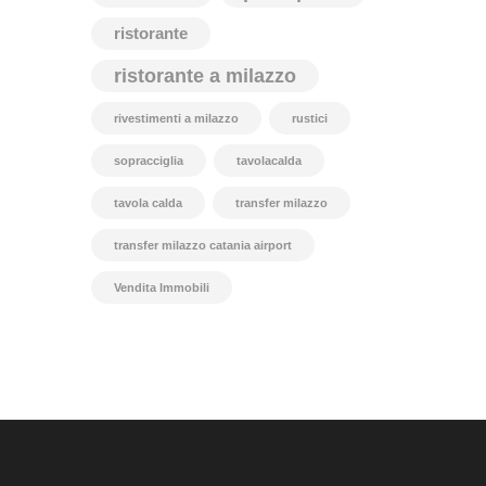
ristorante
ristorante a milazzo
rivestimenti a milazzo
rustici
sopracciglia
tavolacalda
tavola calda
transfer milazzo
transfer milazzo catania airport
Vendita Immobili