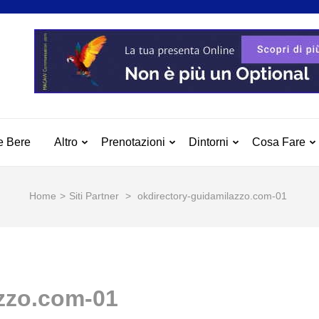
 MILAZZO
azzo e Dintorni
e Bere
Altro
Prenotazioni
Dintorni
Cosa Fare
Home
>
Siti Partner
>
okdirectory-guidamilazzo.com-01
azzo.com-01