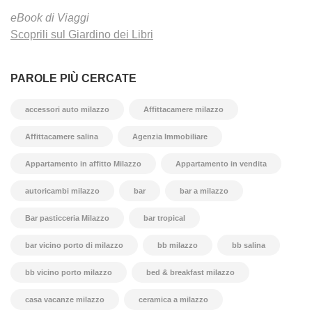
eBook di Viaggi
Scoprili sul Giardino dei Libri
PAROLE PIÙ CERCATE
accessori auto milazzo
Affittacamere milazzo
Affittacamere salina
Agenzia Immobiliare
Appartamento in affitto Milazzo
Appartamento in vendita
autoricambi milazzo
bar
bar a milazzo
Bar pasticceria Milazzo
bar tropical
bar vicino porto di milazzo
bb milazzo
bb salina
bb vicino porto milazzo
bed & breakfast milazzo
casa vacanze milazzo
ceramica a milazzo