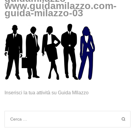
www.guidamilazzo.com-
guida-milazzo-03
Inserisci la tua attività su Guida MIlazzo
Ricerca
per: