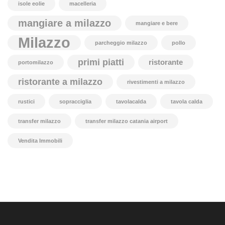
isole eolie
macelleria
mangiare a milazzo
mangiare e bere
Milazzo
parcheggio milazzo
pollo
primi piatti
ristorante
portomilazzo
ristorante a milazzo
rivestimenti a milazzo
rustici
sopracciglia
tavolacalda
tavola calda
transfer milazzo
transfer milazzo catania airport
Vendita Immobili