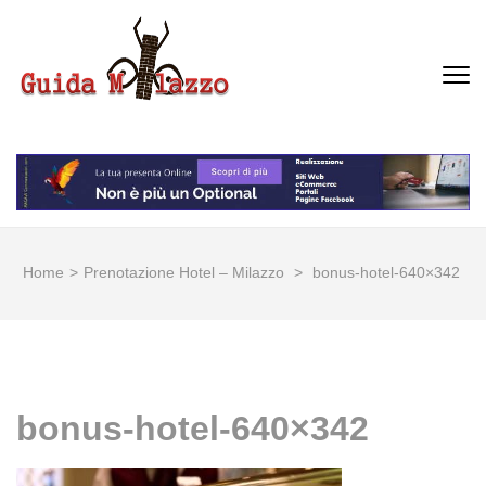
Passa
al
contenuto
GUIDA MILAZZO
La Vera Guida per Milazzo e
(premi
Dintorni
invio)
Home
>
Prenotazione Hotel – Milazzo
>
bonus-hotel-640×342
bonus-hotel-640×342