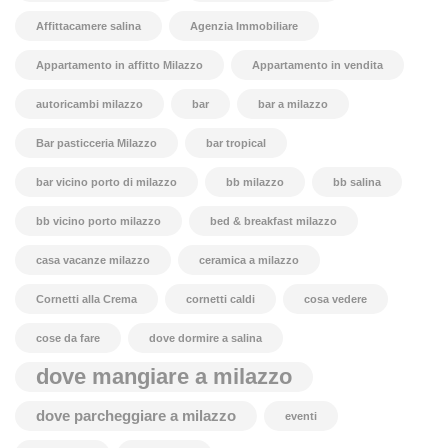
Affittacamere salina
Agenzia Immobiliare
Appartamento in affitto Milazzo
Appartamento in vendita
autoricambi milazzo
bar
bar a milazzo
Bar pasticceria Milazzo
bar tropical
bar vicino porto di milazzo
bb milazzo
bb salina
bb vicino porto milazzo
bed & breakfast milazzo
casa vacanze milazzo
ceramica a milazzo
Cornetti alla Crema
cornetti caldi
cosa vedere
cose da fare
dove dormire a salina
dove mangiare a milazzo
dove parcheggiare a milazzo
eventi