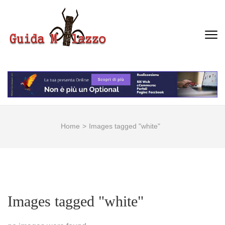
Passa
al
contenuto
GUIDA MILAZZO
La Vera Guida per Milazzo e
(premi
Dintorni
invio)
Home
>
Images tagged "white"
Images tagged "white"