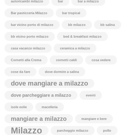
autoricambi milazzo
bar
bar a milazzo
Bar pasticceria Milazzo
bar tropical
bar vicino porto di milazzo
bb milazzo
bb salina
bb vicino porto milazzo
bed & breakfast milazzo
casa vacanze milazzo
ceramica a milazzo
Cornetti alla Crema
cornetti caldi
cosa vedere
cose da fare
dove dormire a salina
dove mangiare a milazzo
dove parcheggiare a milazzo
eventi
isole eolie
macelleria
mangiare a milazzo
mangiare e bere
Milazzo
parcheggio milazzo
pollo