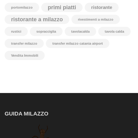
primi piatti
ristorante
portomilazzo
ristorante a milazzo
rivestimenti a milazzo
rustici
sopracciglia
tavolacalda
tavola calda
transfer milazzo
transfer milazzo catania airport
Vendita Immobili
GUIDA MILAZZO