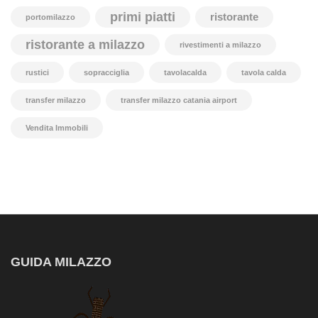
primi piatti
ristorante
portomilazzo
ristorante a milazzo
rivestimenti a milazzo
rustici
sopracciglia
tavolacalda
tavola calda
transfer milazzo
transfer milazzo catania airport
Vendita Immobili
GUIDA MILAZZO