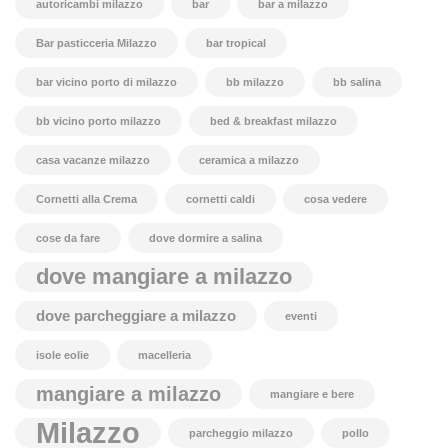
autoricambi milazzo
bar
bar a milazzo
Bar pasticceria Milazzo
bar tropical
bar vicino porto di milazzo
bb milazzo
bb salina
bb vicino porto milazzo
bed & breakfast milazzo
casa vacanze milazzo
ceramica a milazzo
Cornetti alla Crema
cornetti caldi
cosa vedere
cose da fare
dove dormire a salina
dove mangiare a milazzo
dove parcheggiare a milazzo
eventi
isole eolie
macelleria
mangiare a milazzo
mangiare e bere
Milazzo
parcheggio milazzo
pollo