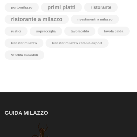
primi piatti
ristorante
portomilazzo
ristorante a milazzo
rivestimenti a milazzo
rustici
sopracciglia
tavolacalda
tavola calda
transfer milazzo
transfer milazzo catania airport
Vendita Immobili
GUIDA MILAZZO