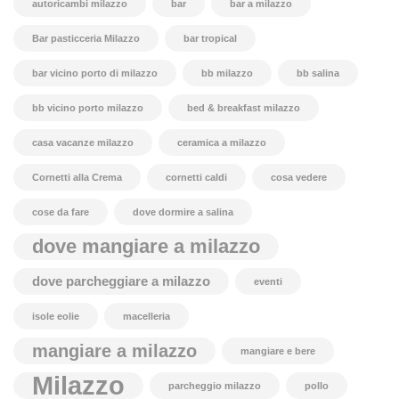
autoricambi milazzo
bar
bar a milazzo
Bar pasticceria Milazzo
bar tropical
bar vicino porto di milazzo
bb milazzo
bb salina
bb vicino porto milazzo
bed & breakfast milazzo
casa vacanze milazzo
ceramica a milazzo
Cornetti alla Crema
cornetti caldi
cosa vedere
cose da fare
dove dormire a salina
dove mangiare a milazzo
dove parcheggiare a milazzo
eventi
isole eolie
macelleria
mangiare a milazzo
mangiare e bere
Milazzo
parcheggio milazzo
pollo