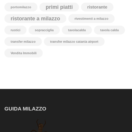
primi piatti
ristorante
portomilazzo
ristorante a milazzo
rivestimenti a milazzo
rustici
sopracciglia
tavolacalda
tavola calda
transfer milazzo
transfer milazzo catania airport
Vendita Immobili
GUIDA MILAZZO