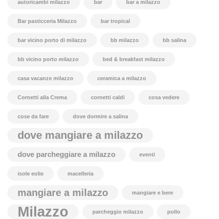
autoricambi milazzo
bar
bar a milazzo
Bar pasticceria Milazzo
bar tropical
bar vicino porto di milazzo
bb milazzo
bb salina
bb vicino porto milazzo
bed & breakfast milazzo
casa vacanze milazzo
ceramica a milazzo
Cornetti alla Crema
cornetti caldi
cosa vedere
cose da fare
dove dormire a salina
dove mangiare a milazzo
dove parcheggiare a milazzo
eventi
isole eolie
macelleria
mangiare a milazzo
mangiare e bere
Milazzo
parcheggio milazzo
pollo