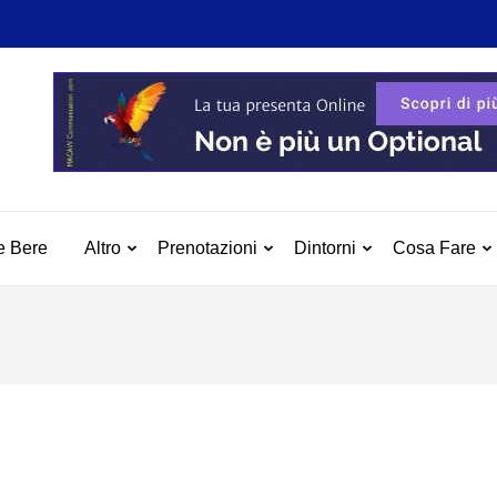
 MILAZZO
azzo e Dintorni
e Bere
Altro
Prenotazioni
Dintorni
Cosa Fare