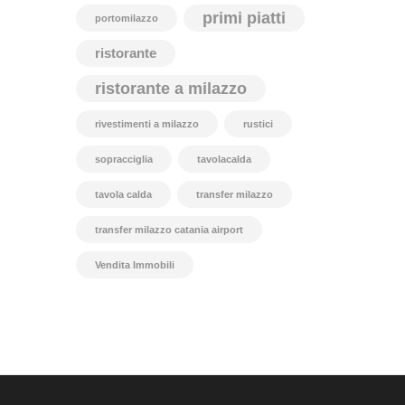
primi piatti
portomilazzo
ristorante
ristorante a milazzo
rivestimenti a milazzo
rustici
sopracciglia
tavolacalda
tavola calda
transfer milazzo
transfer milazzo catania airport
Vendita Immobili