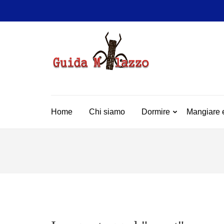
Passa
al
contenuto
(premi
invio)
GUIDA
La Vera Guida per Mil
Home
Chi siamo
Dormire
Mangiare 