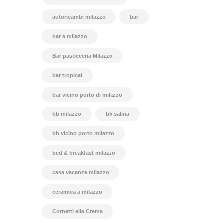
autoricambi milazzo
bar
bar a milazzo
Bar pasticceria Milazzo
bar tropical
bar vicino porto di milazzo
bb milazzo
bb salina
bb vicino porto milazzo
bed & breakfast milazzo
casa vacanze milazzo
ceramica a milazzo
Cornetti alla Crema