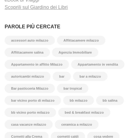
Scoprili sul Giardino dei Libri
PAROLE PIÙ CERCATE
accessori auto milazzo
Affittacamere milazzo
Affittacamere salina
Agenzia Immobiliare
Appartamento in affitto Milazzo
Appartamento in vendita
autoricambi milazzo
bar
bar a milazzo
Bar pasticceria Milazzo
bar tropical
bar vicino porto di milazzo
bb milazzo
bb salina
bb vicino porto milazzo
bed & breakfast milazzo
casa vacanze milazzo
ceramica a milazzo
Cornetti alla Crema
cornetti caldi
cosa vedere