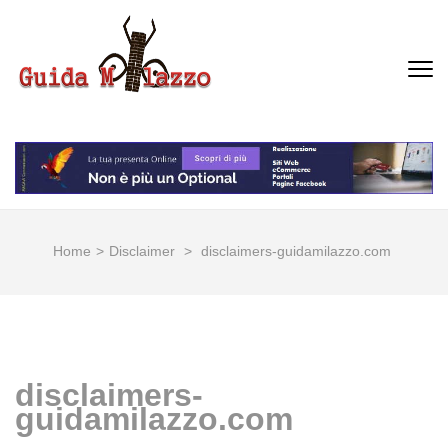
Passa
al
contenuto
GUIDA MILAZZO
La Vera Guida per Milazzo e
(premi
Dintorni
invio)
Home
>
Disclaimer
>
disclaimers-guidamilazzo.com
disclaimers-
guidamilazzo.com