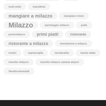
isole eolie
macelleria
mangiare a milazzo
mangiare e bere
Milazzo
parcheggio milazzo
pollo
primi piatti
ristorante
portomilazzo
ristorante a milazzo
rivestimenti a milazzo
rustici
sopracciglia
tavolacalda
tavola calda
transfer milazzo
transfer milazzo catania airport
Vendita Immobili