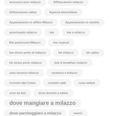
accessori auto milazzo
Affittacamere milazzo
Affittacamere salina
Agenzia Immobiliare
Appartamento in affitto Milazzo
Appartamento in vendita
autoricambi milazzo
bar
bar a milazzo
Bar pasticceria Milazzo
bar tropical
bar vicino porto di milazzo
bb milazzo
bb salina
bb vicino porto milazzo
bed & breakfast milazzo
casa vacanze milazzo
ceramica a milazzo
Cornetti alla Crema
cornetti caldi
cosa vedere
cose da fare
dove dormire a salina
dove mangiare a milazzo
dove parcheggiare a milazzo
eventi